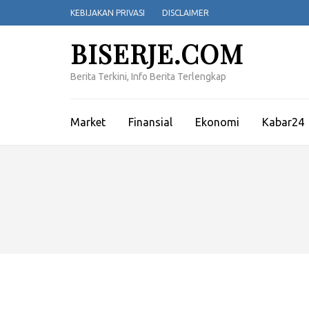
Lompat
KEBIJAKAN PRIVASI
DISCLAIMER
ke
konten
BISERJE.COM
(Tekan
Enter)
Berita Terkini, Info Berita Terlengkap
Market
Finansial
Ekonomi
Kabar24