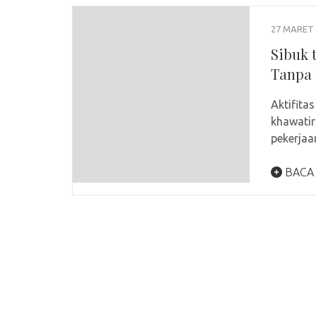
27 MARET 
Sibuk 
Tanpa 
Aktifita
khawatir
pekerja
BACA