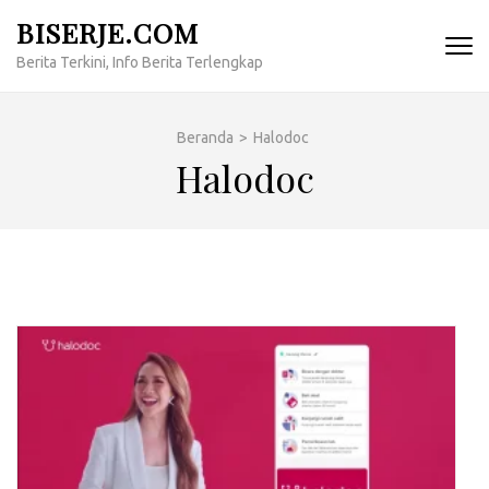
Lompat
BISERJE.COM
ke
Berita Terkini, Info Berita Terlengkap
konten
(Tekan
Enter)
Beranda
>
Halodoc
Halodoc