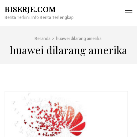
Lompat
BISERJE.COM
ke
Berita Terkini, Info Berita Terlengkap
konten
(Tekan
Enter)
Beranda
>
huawei dilarang amerika
huawei dilarang amerika