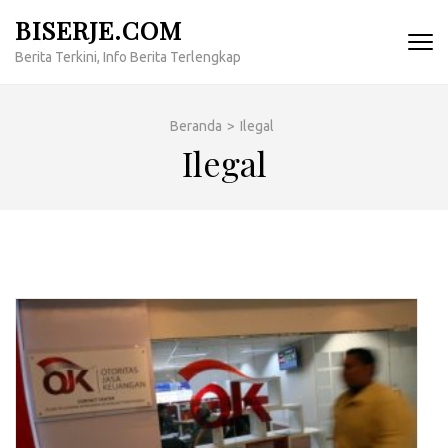
Lompat
BISERJE.COM
ke
Berita Terkini, Info Berita Terlengkap
konten
(Tekan
Enter)
Beranda
>
Ilegal
Ilegal