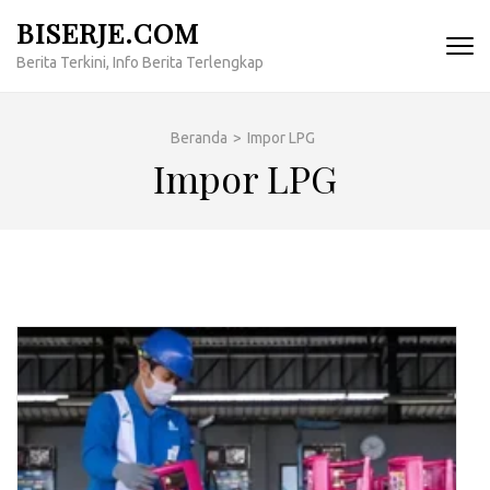
Lompat
BISERJE.COM
ke
Berita Terkini, Info Berita Terlengkap
konten
(Tekan
Enter)
Beranda
>
Impor LPG
Impor LPG