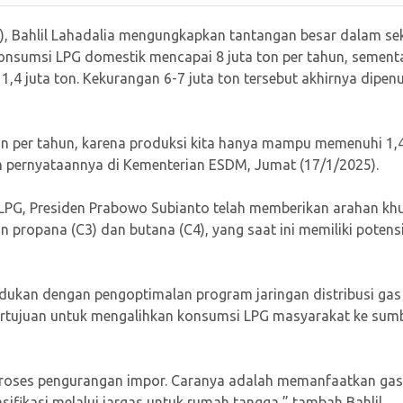
), Bahlil Lahadalia mengungkapkan tantangan besar dalam se
 Konsumsi LPG domestik mencapai 8 juta ton per tahun, sement
,4 juta ton. Kekurangan 6-7 juta ton tersebut akhirnya dipen
 ton per tahun, karena produksi kita hanya mampu memenuhi 1,4
lam pernyataannya di Kementerian ESDM, Jumat (17/1/2025).
PG, Presiden Prabowo Subianto telah memberikan arahan khu
propana (C3) dan butana (C4), yang saat ini memiliki potens
adukan dengan pengoptimalan program jaringan distribusi gas
bertujuan untuk mengalihkan konsumsi LPG masyarakat ke sum
roses pengurangan impor. Caranya adalah memanfaatkan gas
sifikasi melalui jargas untuk rumah tangga,” tambah Bahlil.