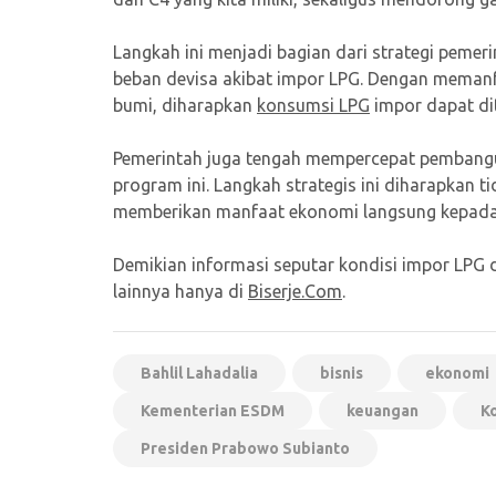
Langkah ini menjadi bagian dari strategi peme
beban devisa akibat impor LPG. Dengan memanf
bumi, diharapkan
konsumsi LPG
impor dapat di
Pemerintah juga tengah mempercepat pembangu
program ini. Langkah strategis ini diharapkan 
memberikan manfaat ekonomi langsung kepada m
Demikian informasi seputar kondisi impor LPG di
lainnya hanya di
Biserje.Com
.
Bahlil Lahadalia
bisnis
ekonomi
Kementerian ESDM
keuangan
K
Presiden Prabowo Subianto