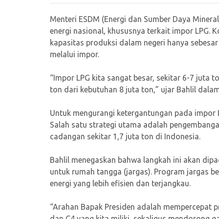
Menteri ESDM (Energi dan Sumber Daya Mineral
energi nasional, khususnya terkait impor LPG.
kapasitas produksi dalam negeri hanya sebesar 1
melalui impor.
“Impor LPG kita sangat besar, sekitar 6-7 juta
ton dari kebutuhan 8 juta ton,” ujar Bahlil da
Untuk mengurangi ketergantungan pada impor L
Salah satu strategi utama adalah pengembangan 
cadangan sekitar 1,7 juta ton di Indonesia.
Bahlil menegaskan bahwa langkah ini akan dip
untuk rumah tangga (jargas). Program jargas 
energi yang lebih efisien dan terjangkau.
“Arahan Bapak Presiden adalah mempercepat p
dan C4 yang kita miliki, sekaligus mendorong ga