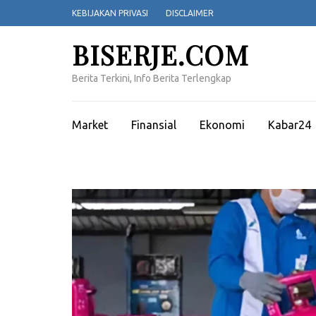
Lompat
KEBIJAKAN PRIVASI
DISCLAIMER
ke
konten
BISERJE.COM
(Tekan
Enter)
Berita Terkini, Info Berita Terlengkap
Market
Finansial
Ekonomi
Kabar24