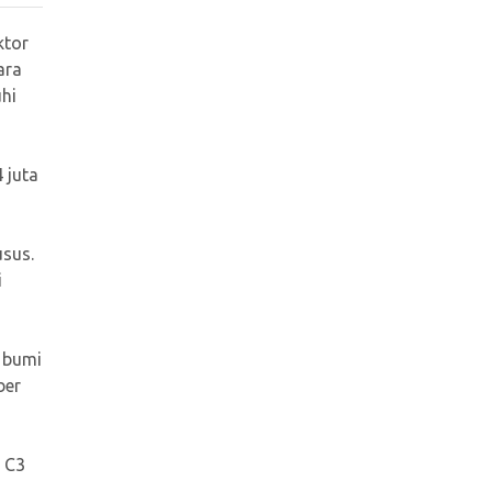
ktor
ara
uhi
 juta
sus.
i
 bumi
ber
 C3