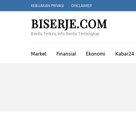
Lompat
KEBIJAKAN PRIVASI
DISCLAIMER
ke
konten
BISERJE.COM
(Tekan
Enter)
Berita Terkini, Info Berita Terlengkap
Market
Finansial
Ekonomi
Kabar24