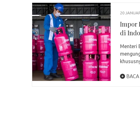
20 JANUAR
Impor 
di Ind
Menteri 
mengungk
khususny
BACA