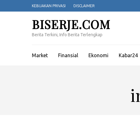
Lompat
KEBIJAKAN PRIVASI
DISCLAIMER
ke
konten
BISERJE.COM
(Tekan
Enter)
Berita Terkini, Info Berita Terlengkap
Market
Finansial
Ekonomi
Kabar24
i