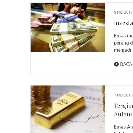
8 MEI 2019
Invest
Emas men
perang d
menjadi
BACA
7 MEI 2019
Tergiu
Antam
Emas Ant