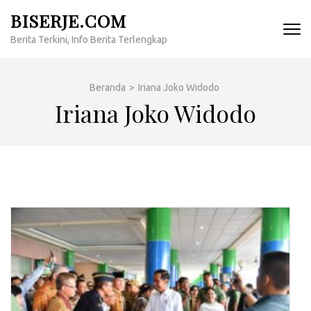
Lompat
BISERJE.COM
ke
Berita Terkini, Info Berita Terlengkap
konten
(Tekan
Enter)
Beranda
>
Iriana Joko Widodo
Iriana Joko Widodo