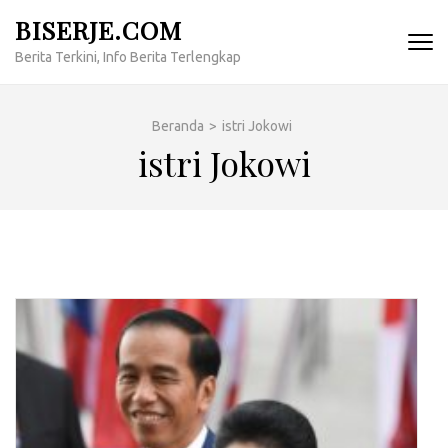
Lompat
BISERJE.COM
ke
Berita Terkini, Info Berita Terlengkap
konten
(Tekan
Enter)
Beranda
>
istri Jokowi
istri Jokowi