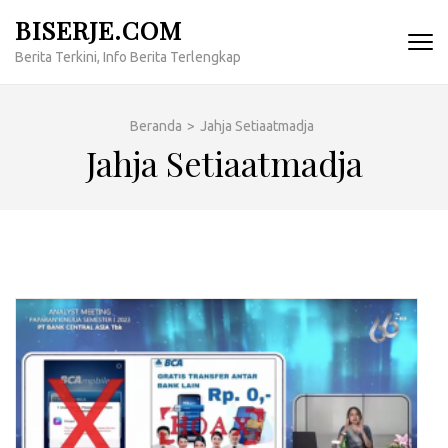
Lompat
BISERJE.COM
ke
Berita Terkini, Info Berita Terlengkap
konten
(Tekan
Enter)
Beranda
>
Jahja Setiaatmadja
Jahja Setiaatmadja