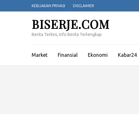
Lompat
KEBIJAKAN PRIVASI
DISCLAIMER
ke
konten
BISERJE.COM
(Tekan
Enter)
Berita Terkini, Info Berita Terlengkap
Market
Finansial
Ekonomi
Kabar24