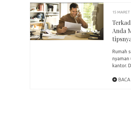
15 MARET 
Terkad
Anda M
tipsnya
Rumah s
nyaman u
kantor. 
BACA