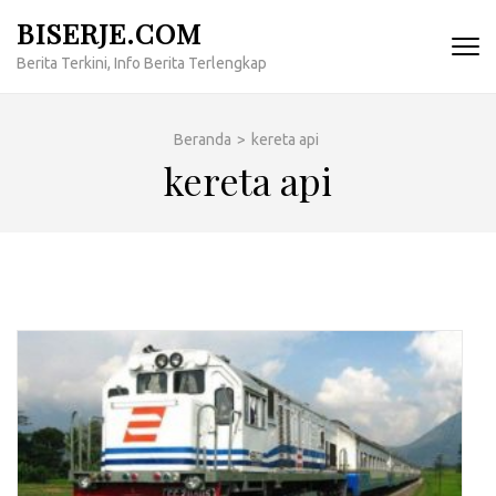
Lompat
BISERJE.COM
ke
Berita Terkini, Info Berita Terlengkap
konten
(Tekan
Enter)
Beranda
>
kereta api
kereta api