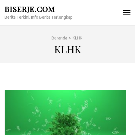
Lompat
BISERJE.COM
ke
Berita Terkini, Info Berita Terlengkap
konten
(Tekan
Enter)
Beranda
>
KLHK
KLHK