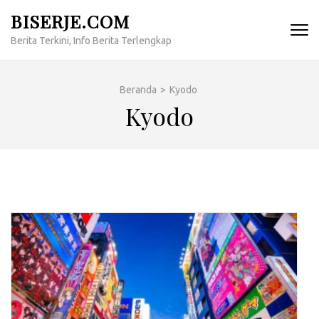
Lompat
BISERJE.COM
ke
Berita Terkini, Info Berita Terlengkap
konten
(Tekan
Enter)
Beranda
>
Kyodo
Kyodo