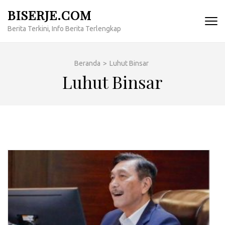
Lompat
BISERJE.COM
ke
Berita Terkini, Info Berita Terlengkap
konten
(Tekan
Enter)
Beranda
>
Luhut Binsar
Luhut Binsar