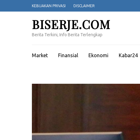
Lompat
KEBIJAKAN PRIVASI
DISCLAIMER
ke
konten
BISERJE.COM
(Tekan
Enter)
Berita Terkini, Info Berita Terlengkap
Market
Finansial
Ekonomi
Kabar24