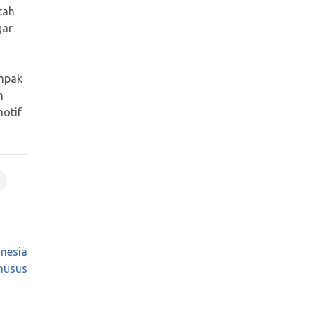
tah
gar
ampak
n
motif
nesia
husus