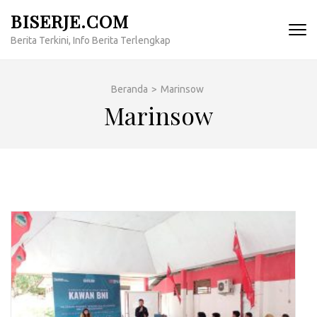
Lompat
BISERJE.COM
ke
Berita Terkini, Info Berita Terlengkap
konten
(Tekan
Enter)
Beranda
>
Marinsow
Marinsow