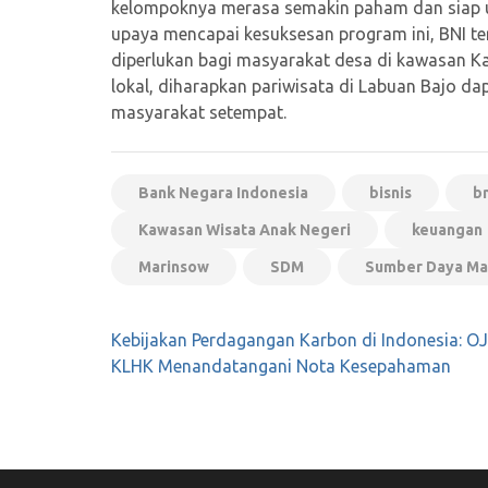
kelompoknya merasa semakin paham dan siap un
upaya mencapai kesuksesan program ini, BNI 
diperlukan bagi masyarakat desa di kawasan Ka
lokal, diharapkan pariwisata di Labuan Bajo d
masyarakat setempat.
Bank Negara Indonesia
bisnis
bn
Kawasan Wisata Anak Negeri
keuangan
Marinsow
SDM
Sumber Daya Ma
Navigasi
Kebijakan Perdagangan Karbon di Indonesia: O
pos
KLHK Menandatangani Nota Kesepahaman