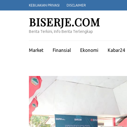
Lompat
KEBIJAKAN PRIVASI
DISCLAIMER
ke
konten
BISERJE.COM
(Tekan
Enter)
Berita Terkini, Info Berita Terlengkap
Market
Finansial
Ekonomi
Kabar24