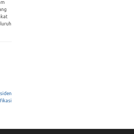
lam
ang
akat
eluruh
siden
fikasi