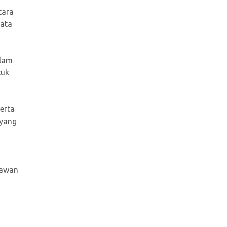
tara
sata
alam
tuk
erta
 yang
Kawan