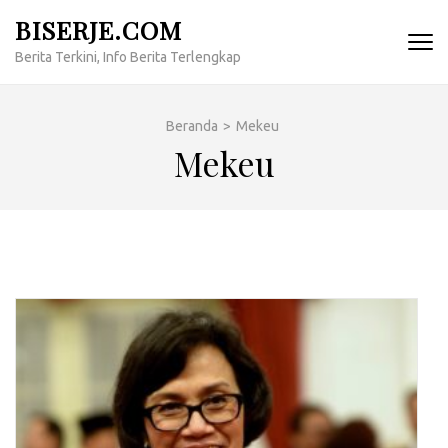
Lompat
BISERJE.COM
ke
Berita Terkini, Info Berita Terlengkap
konten
(Tekan
Enter)
Beranda
>
Mekeu
Mekeu