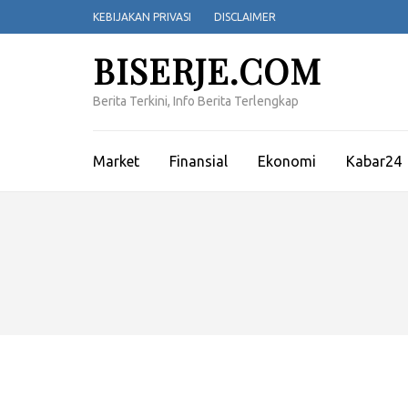
Lompat
KEBIJAKAN PRIVASI
DISCLAIMER
ke
konten
BISERJE.COM
(Tekan
Enter)
Berita Terkini, Info Berita Terlengkap
Market
Finansial
Ekonomi
Kabar24