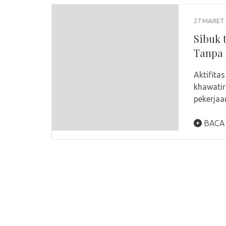
27 MARET 
Sibuk 
Tanpa 
Aktifita
khawatir
pekerja
BACA