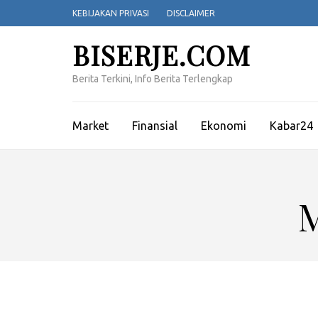
Lompat
KEBIJAKAN PRIVASI
DISCLAIMER
ke
konten
BISERJE.COM
(Tekan
Enter)
Berita Terkini, Info Berita Terlengkap
Market
Finansial
Ekonomi
Kabar24