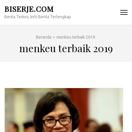
Lompat
BISERJE.COM
ke
Berita Terkini, Info Berita Terlengkap
konten
(Tekan
Enter)
Beranda
>
menkeu terbaik 2019
menkeu terbaik 2019