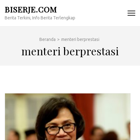
Lompat
BISERJE.COM
ke
Berita Terkini, Info Berita Terlengkap
konten
(Tekan
Enter)
Beranda
>
menteri berprestasi
menteri berprestasi