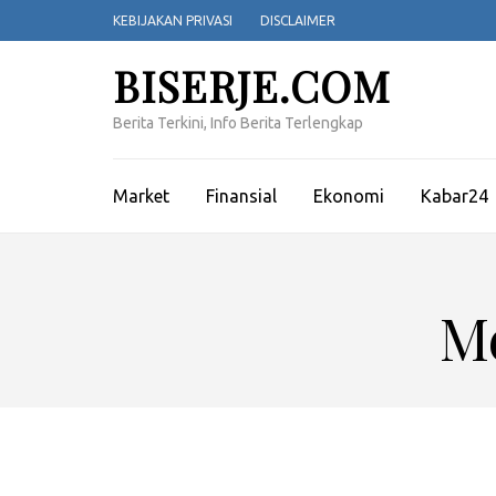
Lompat
KEBIJAKAN PRIVASI
DISCLAIMER
ke
konten
BISERJE.COM
(Tekan
Enter)
Berita Terkini, Info Berita Terlengkap
Market
Finansial
Ekonomi
Kabar24
Me