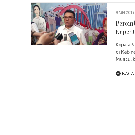
9 MEI 2019
Peromb
Kepen
Kepala 
di Kabin
Muncul 
BACA