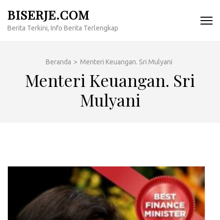
Lompat
BISERJE.COM
ke
Berita Terkini, Info Berita Terlengkap
konten
(Tekan
Enter)
Beranda
>
Menteri Keuangan. Sri Mulyani
Menteri Keuangan. Sri
Mulyani