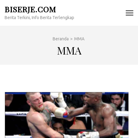
Lompat
BISERJE.COM
ke
Berita Terkini, Info Berita Terlengkap
konten
(Tekan
Enter)
Beranda
>
MMA
MMA