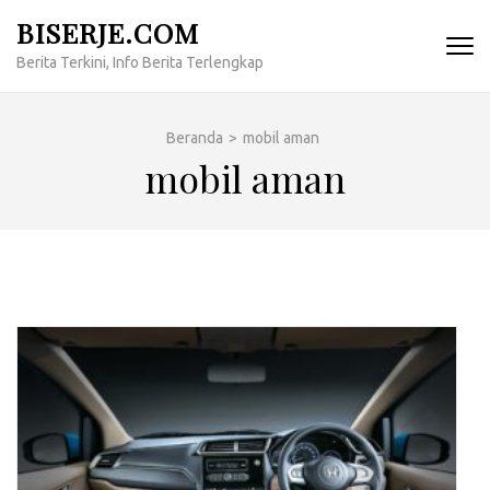
Lompat
BISERJE.COM
ke
Berita Terkini, Info Berita Terlengkap
konten
(Tekan
Enter)
Beranda
>
mobil aman
mobil aman