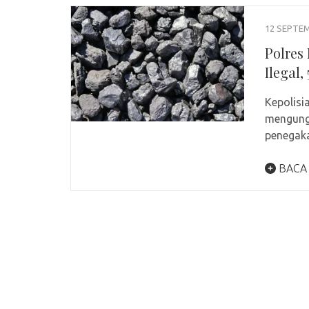
12 SEPTE
Polres
Ilegal
Kepolisi
mengungk
penegak
BACA