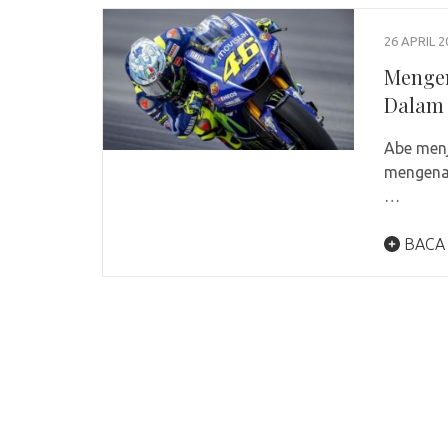
26 APRIL 2
Mengen
Dalam 
Abe menj
mengena 
…
BACA