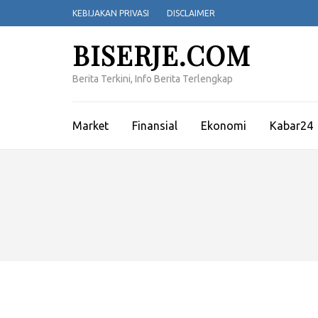
Lompat
KEBIJAKAN PRIVASI
DISCLAIMER
ke
konten
BISERJE.COM
(Tekan
Enter)
Berita Terkini, Info Berita Terlengkap
Market
Finansial
Ekonomi
Kabar24