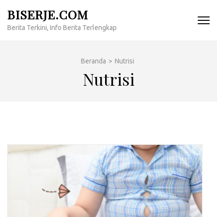
Lompat
BISERJE.COM
ke
Berita Terkini, Info Berita Terlengkap
konten
(Tekan
Enter)
Beranda
>
Nutrisi
Nutrisi