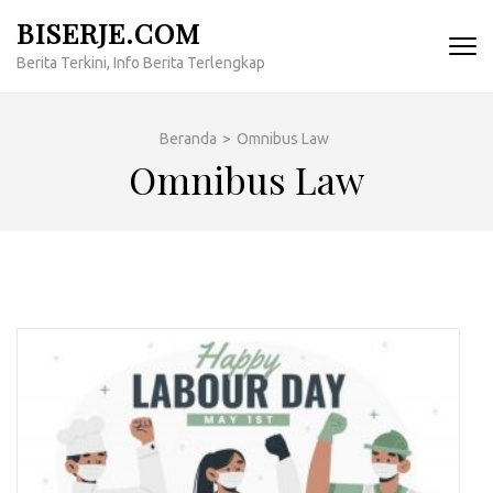
Lompat
BISERJE.COM
ke
Berita Terkini, Info Berita Terlengkap
konten
(Tekan
Enter)
Beranda
>
Omnibus Law
Omnibus Law