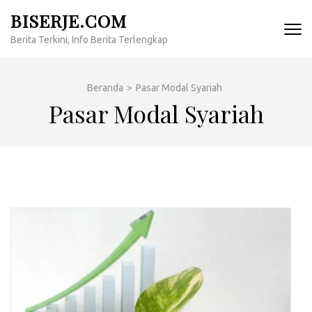
Lompat
BISERJE.COM
ke
Berita Terkini, Info Berita Terlengkap
konten
(Tekan
Enter)
Beranda
>
Pasar Modal Syariah
Pasar Modal Syariah