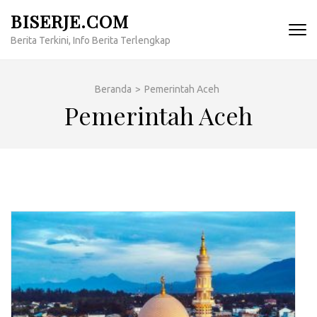
Lompat
BISERJE.COM
ke
Berita Terkini, Info Berita Terlengkap
konten
(Tekan
Enter)
Beranda
>
Pemerintah Aceh
Pemerintah Aceh