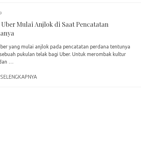
9
Uber Mulai Anjlok di Saat Pencatatan
nanya
er yang mulai anjlok pada pencatatan perdana tentunya
sebuah pukulan telak bagi Uber. Untuk merombak kultur
 dan …
 SELENGKAPNYA