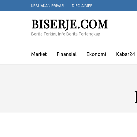
Lompat
KEBIJAKAN PRIVASI
DISCLAIMER
ke
konten
BISERJE.COM
(Tekan
Enter)
Berita Terkini, Info Berita Terlengkap
Market
Finansial
Ekonomi
Kabar24