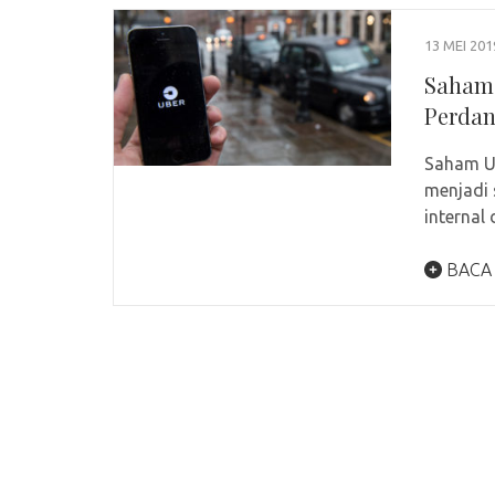
13 MEI 201
Saham 
Perda
Saham Ub
menjadi 
internal
BACA