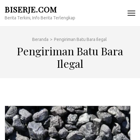
Lompat
BISERJE.COM
ke
Berita Terkini, Info Berita Terlengkap
konten
(Tekan
Enter)
Beranda
>
Pengiriman Batu Bara Ilegal
Pengiriman Batu Bara
Ilegal