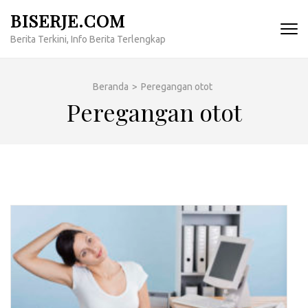
Lompat
BISERJE.COM
ke
Berita Terkini, Info Berita Terlengkap
konten
(Tekan
Enter)
Beranda
>
Peregangan otot
Peregangan otot