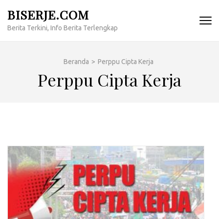
Lompat
BISERJE.COM
ke
Berita Terkini, Info Berita Terlengkap
konten
(Tekan
Enter)
Beranda
>
Perppu Cipta Kerja
Perppu Cipta Kerja