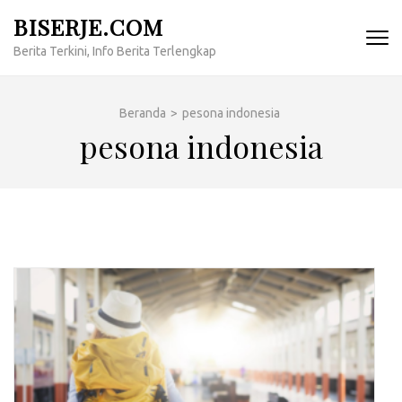
Lompat
BISERJE.COM
ke
Berita Terkini, Info Berita Terlengkap
konten
(Tekan
Enter)
Beranda
>
pesona indonesia
pesona indonesia