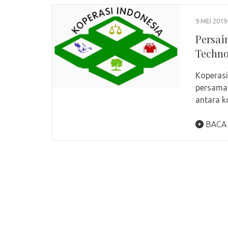
9 MEI 2019
Persai
Techno
Koperasi
persamaa
antara k
BACA