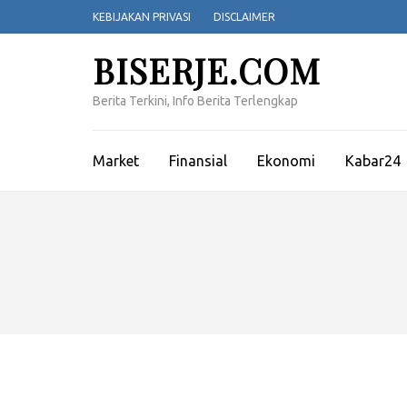
Lompat
KEBIJAKAN PRIVASI
DISCLAIMER
ke
konten
BISERJE.COM
(Tekan
Enter)
Berita Terkini, Info Berita Terlengkap
Market
Finansial
Ekonomi
Kabar24