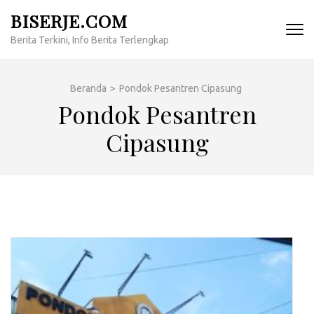
Lompat
BISERJE.COM
ke
Berita Terkini, Info Berita Terlengkap
konten
(Tekan
Enter)
Beranda
>
Pondok Pesantren Cipasung
Pondok Pesantren
Cipasung