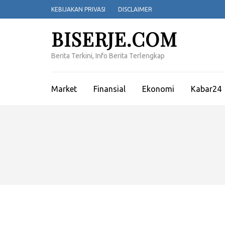
Lompat
KEBIJAKAN PRIVASI
DISCLAIMER
ke
konten
BISERJE.COM
(Tekan
Enter)
Berita Terkini, Info Berita Terlengkap
Market
Finansial
Ekonomi
Kabar24