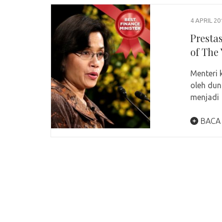
4 APRIL 20
Presta
of The 
Menteri 
oleh dun
menjadi
BACA