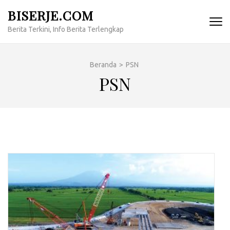
Lompat
BISERJE.COM
ke
Berita Terkini, Info Berita Terlengkap
konten
(Tekan
Enter)
Beranda
>
PSN
PSN