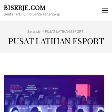
Lompat
BISERJE.COM
ke
Berita Terkini, Info Berita Terlengkap
konten
(Tekan
Enter)
Beranda
>
PUSAT LATIHAN ESPORT
PUSAT LATIHAN ESPORT