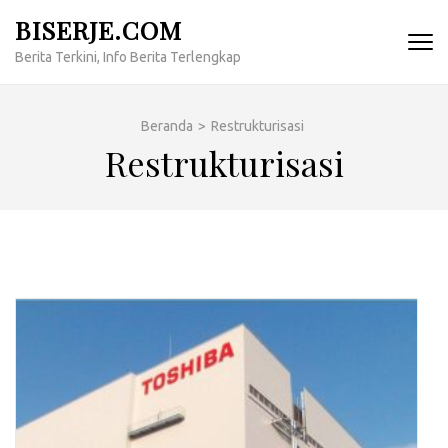
Lompat
BISERJE.COM
ke
Berita Terkini, Info Berita Terlengkap
konten
(Tekan
Enter)
Beranda
>
Restrukturisasi
Restrukturisasi