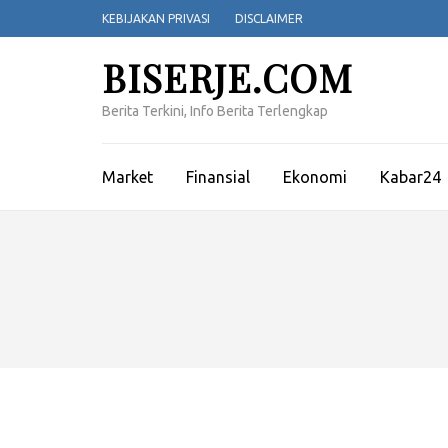
Lompat
KEBIJAKAN PRIVASI
DISCLAIMER
ke
konten
BISERJE.COM
(Tekan
Enter)
Berita Terkini, Info Berita Terlengkap
Market
Finansial
Ekonomi
Kabar24