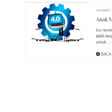
18 MARET 
Anak M
Isu revol
lebih len
untuk …
BACA