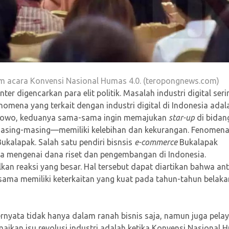
m acara Konvensi Nasional Humas 4.0. (teropongnews.com)
ter digencarkan para elit politik. Masalah industri digital seri
nomena yang terkait dengan industri digital di Indonesia adal
rabowo, keduanya sama-sama ingin memajukan
star-up
di bidan
asing-masing—memiliki kelebihan dan kekurangan. Fenomen
kalapak. Salah satu pendiri bisnsis
e-commerce
Bukalapak
a mengenai dana riset dan pengembangan di Indonesia.
n reaksi yang besar. Hal tersebut dapat diartikan bahwa an
ama memiliki keterkaitan yang kuat pada tahun-tahun belak
ernyata tidak hanya dalam ranah bisnis saja, namun juga pela
ikan isu revolusi industri adalah ketika Konvensi Nasional 