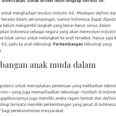
r diberitakan. Simak artikel lebih lengkap berikut ini.
n untuk menghadapi revolusi industri 4.0. Meskipun
definisi
da
ih berada dalam persimpangan, namun Indonesia dapat dipast
ga belum mengambil langkah yang benar-benar serius dalam
apkan Indonesia sebagai negara yang akan merevolusi industr
a tidak serius untuk melangkah ke arah tersebut. Hanya saja k
4.0, yaitu ke arah teknologi.
Perkembangan
teknologi yang
.
mbangan anak muda dalam
 potensi untuk menciptakan penemuan yang melibatkan teknol
 bisnis—yang juga memanfaatkan teknologi—tumbuh di Indones
gaplikasiannya juga memiliki aneka ragam bentuk dan
definisi
ologi ternyata memiliki perkembangan yang pesat di Indonesia
if bagi perekonominan masyarakat.