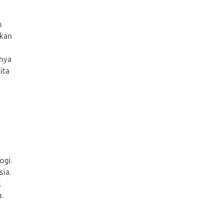
n
ikan
inya
ita
ogi.
ia.
.
.