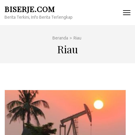
Lompat
BISERJE.COM
ke
Berita Terkini, Info Berita Terlengkap
konten
(Tekan
Enter)
Beranda
>
Riau
Riau