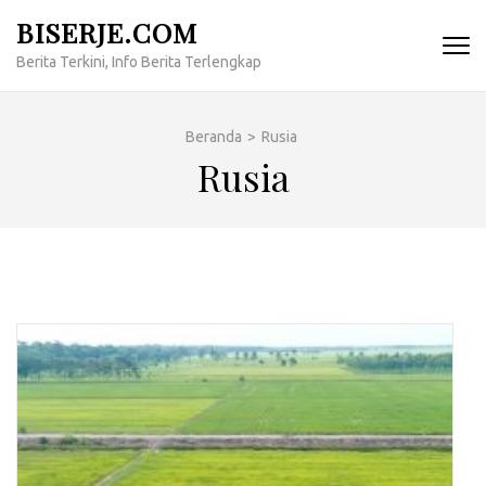
Lompat
BISERJE.COM
ke
Berita Terkini, Info Berita Terlengkap
konten
(Tekan
Enter)
Beranda
>
Rusia
Rusia