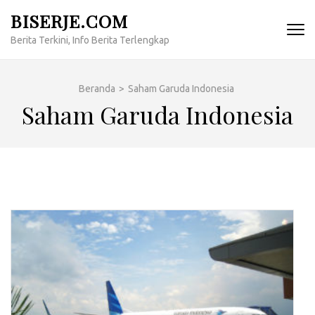
Lompat
BISERJE.COM
ke
Berita Terkini, Info Berita Terlengkap
konten
(Tekan
Enter)
Beranda
>
Saham Garuda Indonesia
Saham Garuda Indonesia